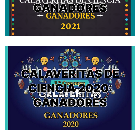
GANADORES
CALAVERITAS DE
CIENCIA 2020:
GANADORES