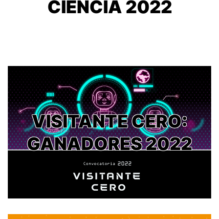
CIENCIA 2022
VISITANTE CERO:
GANADORES 2022