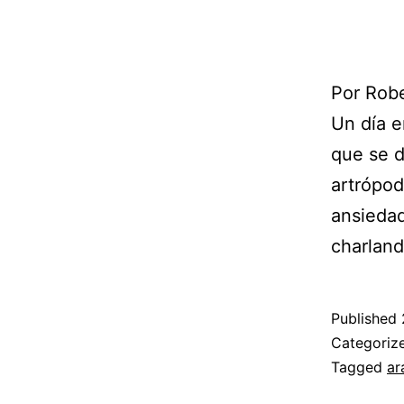
Por Rob
Un día e
que se d
artrópod
ansiedad
charland
Published
Categoriz
Tagged
ar