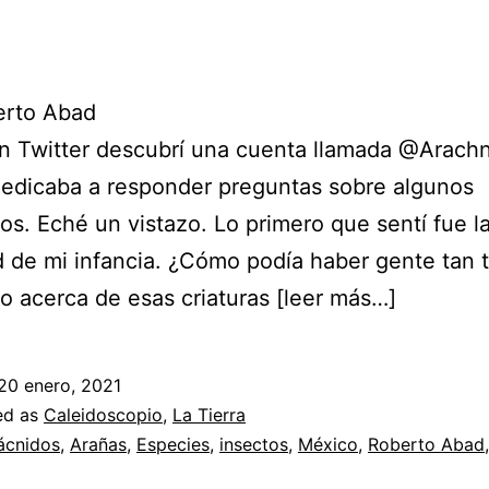
erto Abad
n Twitter descubrí una cuenta llamada @Arach
edicaba a responder preguntas sobre algunos
os. Eché un vistazo. Lo primero que sentí fue l
 de mi infancia. ¿Cómo podía haber gente tan t
o acerca de esas criaturas [leer más…]
20 enero, 2021
ed as
Caleidoscopio
,
La Tierra
ácnidos
,
Arañas
,
Especies
,
insectos
,
México
,
Roberto Abad