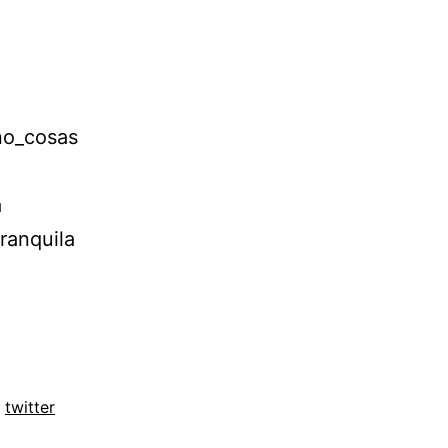
no_cosas
a
ranquila
,
twitter