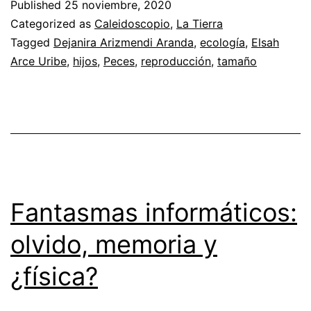
Published
25 noviembre, 2020
Categorized as
Caleidoscopio
,
La Tierra
Tagged
Dejanira Arizmendi Aranda
,
ecología
,
Elsah
Arce Uribe
,
hijos
,
Peces
,
reproducción
,
tamaño
Fantasmas informáticos:
olvido, memoria y
¿física?