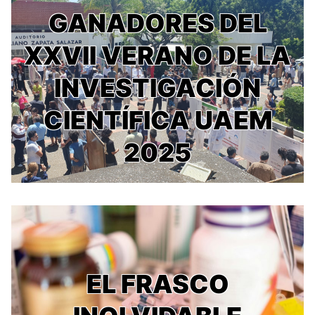
GANADORES DEL
XXVII VERANO DE LA
INVESTIGACIÓN
CIENTÍFICA UAEM
2025
EL FRASCO