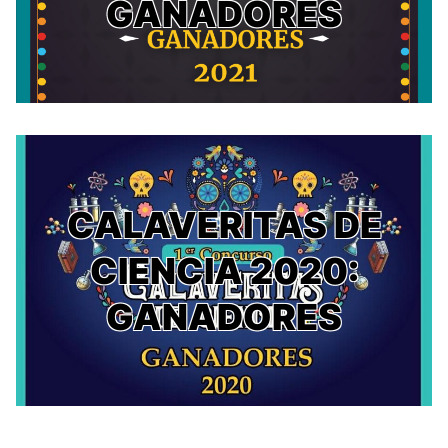
GANADORES
CALAVERITAS DE
CIENCIA 2020:
GANADORES