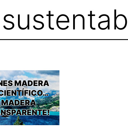
:
sustentab
NES MADERA
CIENTÍFICO…
¡MADERA
NSPARENTE!