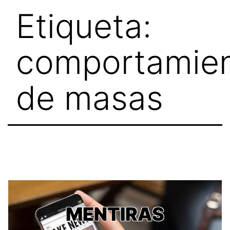
Skip
Etiqueta:
to
content
comportamie
de masas
MENTIRAS