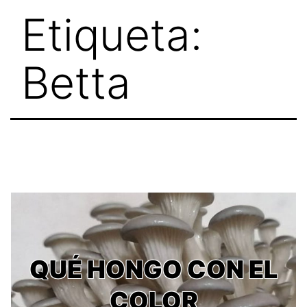
Skip
Etiqueta:
to
content
Betta
QUÉ HONGO CON EL
COLOR