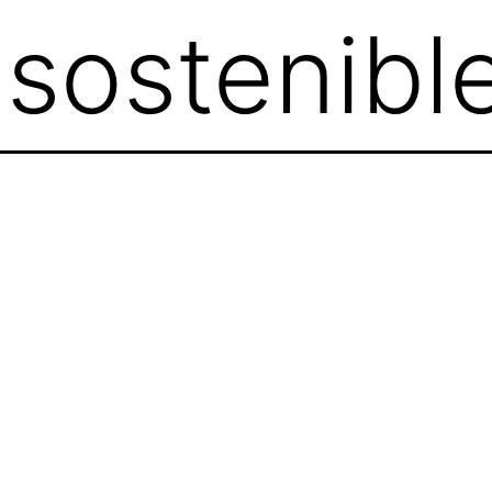
:
sostenibl