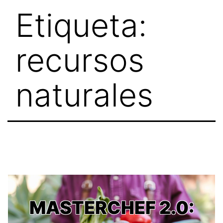
Skip
Etiqueta:
to
content
recursos
naturales
MASTERCHEF 2.0: