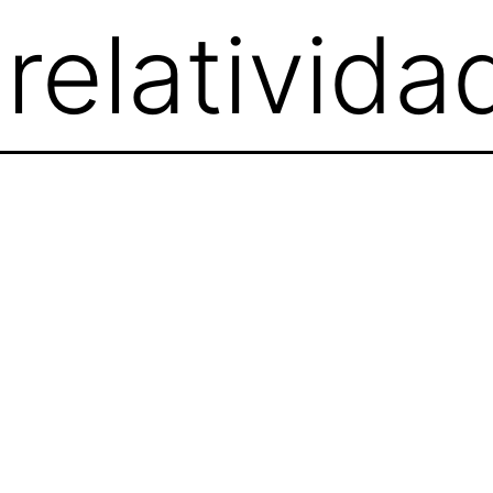
:
relativida