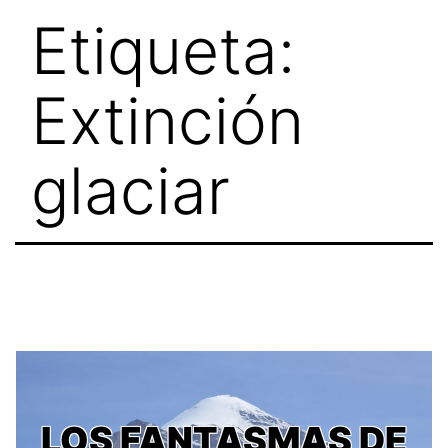
Skip
Etiqueta:
to
content
Extinción
glaciar
LOS FANTASMAS DE