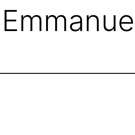
:
Emmanuel