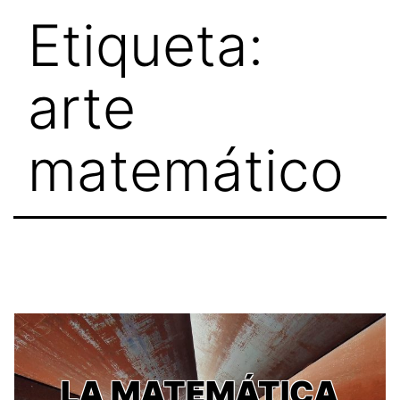
Skip
Etiqueta:
to
content
arte
matemático
LA MATEMÁTICA